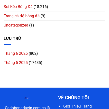
Soi Kèo Bóng Đá
(18.216)
Trang cá độ bóng đá
(9)
Uncategorized
(1)
LƯU TRỮ
Tháng 6 2025
(802)
Tháng 5 2025
(17435)
VỀ CHÚNG TÔI
Giới Thiệu Trang
Cadobongdavip.com.co là