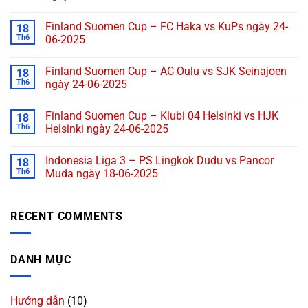
Finland Suomen Cup – FC Haka vs KuPs ngày 24-
18
Th6
06-2025
Finland Suomen Cup – AC Oulu vs SJK Seinajoen
18
Th6
ngày 24-06-2025
Finland Suomen Cup – Klubi 04 Helsinki vs HJK
18
Th6
Helsinki ngày 24-06-2025
Indonesia Liga 3 – PS Lingkok Dudu vs Pancor
18
Th6
Muda ngày 18-06-2025
RECENT COMMENTS
DANH MỤC
Hướng dẫn
(10)