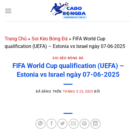
Chuyển
đến
nội
dung
Trang Chủ
»
Soi Kèo Bóng Đá
»
FIFA World Cup
qualification (UEFA) – Estonia vs Israel ngày 07-06-2025
SOI KÈO BÓNG ĐÁ
FIFA World Cup qualification (UEFA) –
Estonia vs Israel ngày 07-06-2025
ĐÃ ĐĂNG TRÊN
THÁNG 5 23, 2025
BỞI