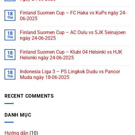
Finland Suomen Cup – FC Haka vs KuPs ngày 24-
18
Th6
06-2025
Finland Suomen Cup – AC Oulu vs SJK Seinajoen
18
Th6
ngày 24-06-2025
Finland Suomen Cup – Klubi 04 Helsinki vs HJK
18
Th6
Helsinki ngày 24-06-2025
Indonesia Liga 3 – PS Lingkok Dudu vs Pancor
18
Th6
Muda ngày 18-06-2025
RECENT COMMENTS
DANH MỤC
Hướng dẫn
(10)