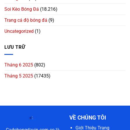
Soi Kèo Bóng Đá
(18.216)
Trang cá độ bóng đá
(9)
Uncategorized
(1)
LƯU TRỮ
Tháng 6 2025
(802)
Tháng 5 2025
(17435)
VỀ CHÚNG TÔI
Giới Thiệu Trang
Cadobongdavip.com.co là