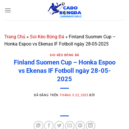
Chuyển
đến
nội
dung
Trang Chủ
»
Soi Kèo Bóng Đá
»
Finland Suomen Cup –
Honka Espoo vs Ekenas IF Fotboll ngày 28-05-2025
SOI KÈO BÓNG ĐÁ
Finland Suomen Cup – Honka Espoo
vs Ekenas IF Fotboll ngày 28-05-
2025
ĐÃ ĐĂNG TRÊN
THÁNG 5 22, 2025
BỞI