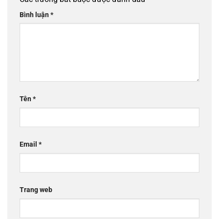
Bình luận
*
Tên
*
Email
*
Trang web