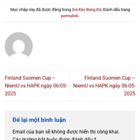
Mục nhập này đã được đăng trong
Soi Kèo Bóng Đá
. Đánh dấu trang
permalink
.
Finland Suomen Cup –
Finland Suomen Cup –
NiemU vs HAPK ngày 06-05-
NiemU vs HAPK ngày 06-05-
2025
2025
Để lại một bình luận
Email của bạn sẽ không được hiển thị công khai.
Các trường bắt buộc được đánh dấu
*