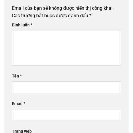
Email của bạn sẽ không được hiển thị công khai.
Các trường bắt buộc được đánh dấu
*
Bình luận
*
Tên
*
Email
*
Trang web