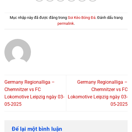
Mục nhập này đã được đăng trong
Soi Kèo Bóng Đá
. Đánh dấu trang
permalink
.
Germany Regionalliga –
Germany Regionalliga –
Chemnitzer vs FC
Chemnitzer vs FC
Lokomotive Leipzig ngày 03-
Lokomotive Leipzig ngày 03-
05-2025
05-2025
Để lại một bình luận