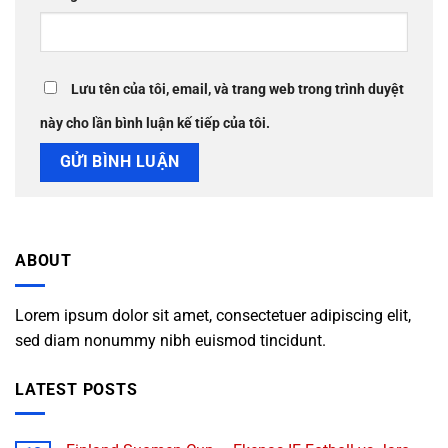
Lưu tên của tôi, email, và trang web trong trình duyệt
này cho lần bình luận kế tiếp của tôi.
ABOUT
Lorem ipsum dolor sit amet, consectetuer adipiscing elit,
sed diam nonummy nibh euismod tincidunt.
LATEST POSTS