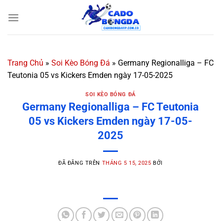
Chuyển
đến
nội
dung
Trang Chủ
»
Soi Kèo Bóng Đá
»
Germany Regionalliga – FC
Teutonia 05 vs Kickers Emden ngày 17-05-2025
SOI KÈO BÓNG ĐÁ
Germany Regionalliga – FC Teutonia
05 vs Kickers Emden ngày 17-05-
2025
ĐÃ ĐĂNG TRÊN
THÁNG 5 15, 2025
BỞI