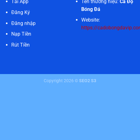
Tên thương hiệu:
Cá Độ
Tải App
Bóng Đá
Đăng Ký
Website:
Đăng nhập
https://cadobongdavip.co
Nạp Tiền
Rút Tiền
Copyright 2026 ©
SEO2 S3