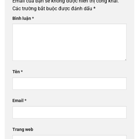
Email của bạn sẽ không được hiển thị công khai.
Các trường bắt buộc được đánh dấu
*
Bình luận
*
Tên
*
Email
*
Trang web