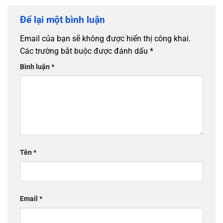
Để lại một bình luận
Email của bạn sẽ không được hiển thị công khai.
Các trường bắt buộc được đánh dấu
*
Bình luận
*
Tên
*
Email
*