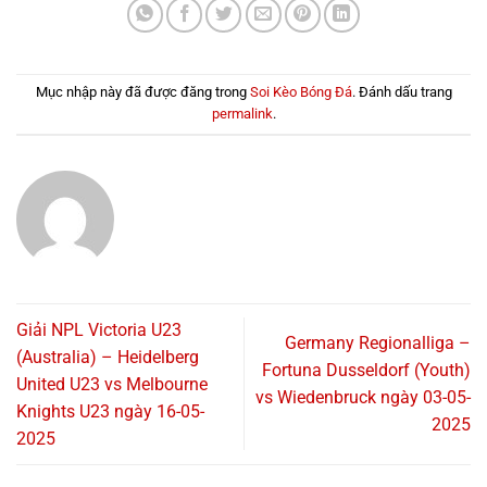
Mục nhập này đã được đăng trong
Soi Kèo Bóng Đá
. Đánh dấu trang
permalink
.
Giải NPL Victoria U23
Germany Regionalliga –
(Australia) – Heidelberg
Fortuna Dusseldorf (Youth)
United U23 vs Melbourne
vs Wiedenbruck ngày 03-05-
Knights U23 ngày 16-05-
2025
2025