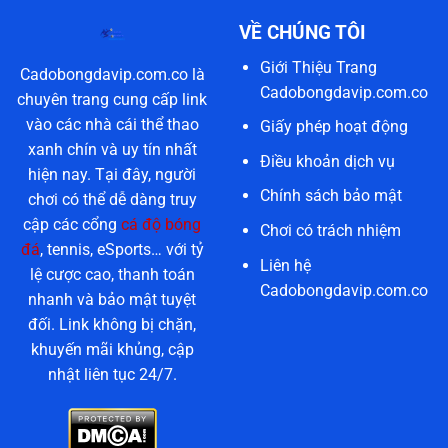
VỀ CHÚNG TÔI
Giới Thiệu Trang
Cadobongdavip.com.co là
Cadobongdavip.com.co
chuyên trang cung cấp link
vào các nhà cái thể thao
Giấy phép hoạt động
xanh chín và uy tín nhất
Điều khoản dịch vụ
hiện nay. Tại đây, người
Chính sách bảo mật
chơi có thể dễ dàng truy
cập các cổng
cá độ bóng
Chơi có trách nhiệm
đá
, tennis, eSports… với tỷ
Liên hệ
lệ cược cao, thanh toán
Cadobongdavip.com.co
nhanh và bảo mật tuyệt
đối. Link không bị chặn,
khuyến mãi khủng, cập
nhật liên tục 24/7.