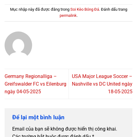
Mục nhập này đã được đăng trong
Soi Kèo Bóng Đá
. Đánh dấu trang
permalink
.
Germany Regionalliga –
USA Major League Soccer –
Greifswalder FC vs Eilenburg
Nashville vs DC United ngày
ngày 04-05-2025
18-05-2025
Để lại một bình luận
Email của bạn sẽ không được hiển thị công khai.
Các trường bắt buộc được đánh dấu
*