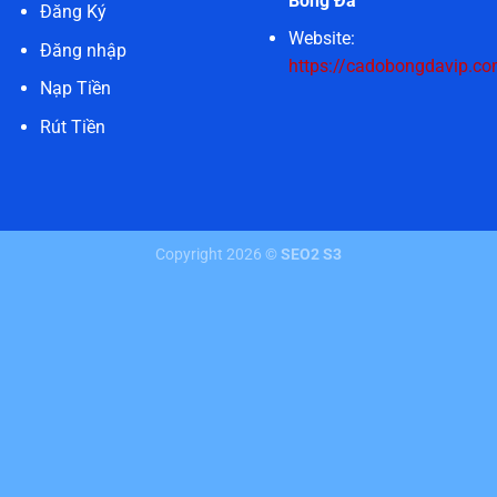
Bóng Đá
Đăng Ký
Website:
Đăng nhập
https://cadobongdavip.co
Nạp Tiền
Rút Tiền
Copyright 2026 ©
SEO2 S3