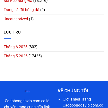
Soi Kèo Bóng Đá
(18.216)
Trang cá độ bóng đá
(9)
Uncategorized
(1)
LƯU TRỮ
Tháng 6 2025
(802)
Tháng 5 2025
(17435)
VỀ CHÚNG TÔI
Giới Thiệu Trang
Cadobongdavip.com.co là
Cadobongdavip.com.co
chuyên trang cung cấp link