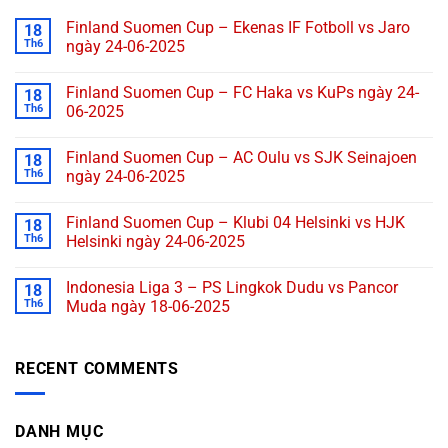
Finland Suomen Cup – Ekenas IF Fotboll vs Jaro
18
Th6
ngày 24-06-2025
Finland Suomen Cup – FC Haka vs KuPs ngày 24-
18
Th6
06-2025
Finland Suomen Cup – AC Oulu vs SJK Seinajoen
18
Th6
ngày 24-06-2025
Finland Suomen Cup – Klubi 04 Helsinki vs HJK
18
Th6
Helsinki ngày 24-06-2025
Indonesia Liga 3 – PS Lingkok Dudu vs Pancor
18
Th6
Muda ngày 18-06-2025
RECENT COMMENTS
DANH MỤC