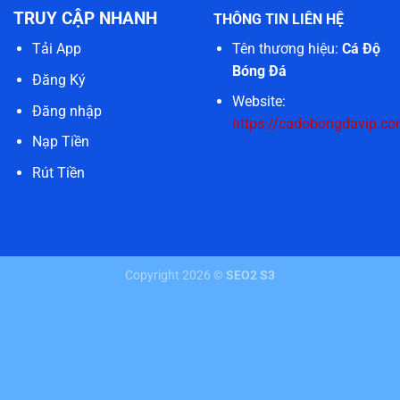
TRUY CẬP NHANH
THÔNG TIN LIÊN HỆ
Tên thương hiệu:
Cá Độ
Tải App
Bóng Đá
Đăng Ký
Website:
Đăng nhập
https://cadobongdavip.co
Nạp Tiền
Rút Tiền
Copyright 2026 ©
SEO2 S3