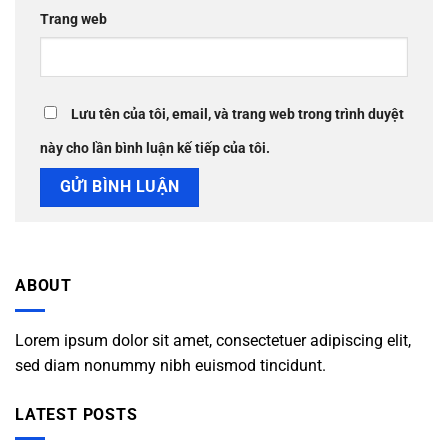
Trang web
Lưu tên của tôi, email, và trang web trong trình duyệt
này cho lần bình luận kế tiếp của tôi.
ABOUT
Lorem ipsum dolor sit amet, consectetuer adipiscing elit,
sed diam nonummy nibh euismod tincidunt.
LATEST POSTS