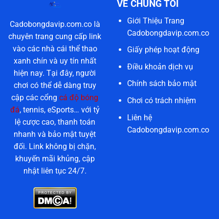
VỀ CHÚNG TÔI
Giới Thiệu Trang
Cadobongdavip.com.co là
Cadobongdavip.com.co
chuyên trang cung cấp link
vào các nhà cái thể thao
Giấy phép hoạt động
xanh chín và uy tín nhất
Điều khoản dịch vụ
hiện nay. Tại đây, người
Chính sách bảo mật
chơi có thể dễ dàng truy
cập các cổng
cá độ bóng
Chơi có trách nhiệm
đá
, tennis, eSports… với tỷ
Liên hệ
lệ cược cao, thanh toán
Cadobongdavip.com.co
nhanh và bảo mật tuyệt
đối. Link không bị chặn,
khuyến mãi khủng, cập
nhật liên tục 24/7.