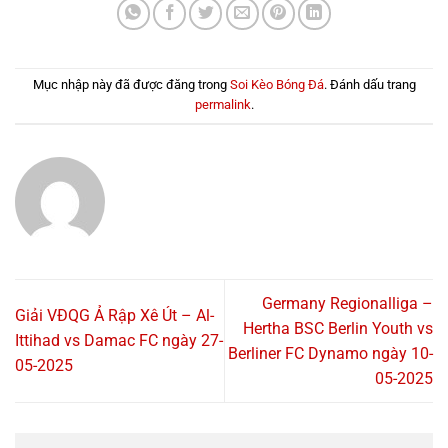
Mục nhập này đã được đăng trong
Soi Kèo Bóng Đá
. Đánh dấu trang
permalink
.
Germany Regionalliga –
Giải VĐQG Ả Rập Xê Út – Al-
Hertha BSC Berlin Youth vs
Ittihad vs Damac FC ngày 27-
Berliner FC Dynamo ngày 10-
05-2025
05-2025