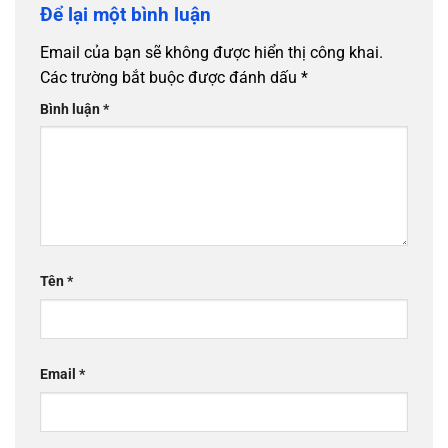
Để lại một bình luận
Email của bạn sẽ không được hiển thị công khai.
Các trường bắt buộc được đánh dấu
*
Bình luận
*
Tên
*
Email
*