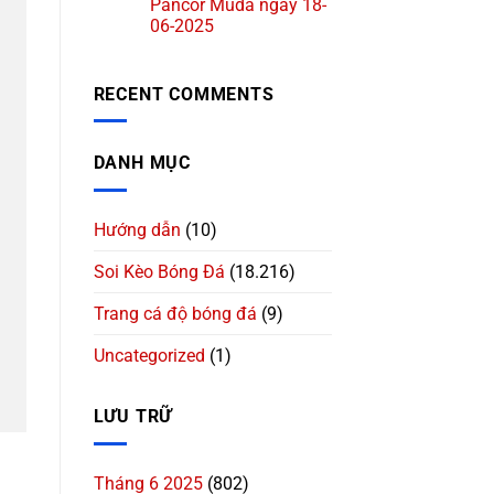
Pancor Muda ngày 18-
06-2025
RECENT COMMENTS
DANH MỤC
Hướng dẫn
(10)
Soi Kèo Bóng Đá
(18.216)
Trang cá độ bóng đá
(9)
Uncategorized
(1)
LƯU TRỮ
Tháng 6 2025
(802)