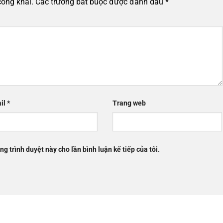
công khai.
Các trường bắt buộc được đánh dấu
*
il
*
Trang web
ng trình duyệt này cho lần bình luận kế tiếp của tôi.