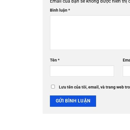
Email của bạn sẽ không được hiển thị 
Bình luận
*
Tên
*
Ema
Lưu tên của tôi, email, và trang web tro