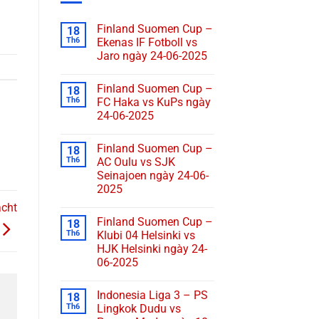
Finland Suomen Cup –
18
Th6
Ekenas IF Fotboll vs
Jaro ngày 24-06-2025
Finland Suomen Cup –
18
Th6
FC Haka vs KuPs ngày
24-06-2025
Finland Suomen Cup –
18
Th6
AC Oulu vs SJK
Seinajoen ngày 24-06-
2025
acht
Finland Suomen Cup –
18
Th6
Klubi 04 Helsinki vs
HJK Helsinki ngày 24-
06-2025
Indonesia Liga 3 – PS
18
Th6
Lingkok Dudu vs