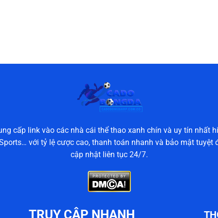
 cấp link vào các nhà cái thể thao xanh chín và uy tín nhất hi
 eSports… với tỷ lệ cược cao, thanh toán nhanh và bảo mật tuyệt
cập nhật liên tục 24/7.
TRUY CẬP NHANH
TH