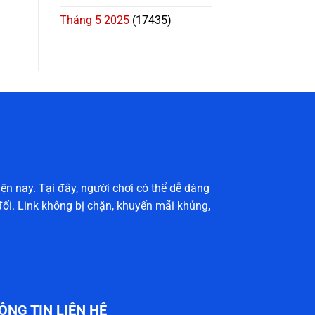
Tháng 5 2025
(17435)
ện nay. Tại đây, người chơi có thể dễ dàng
 đối. Link không bị chặn, khuyến mãi khủng,
ÔNG TIN LIÊN HỆ