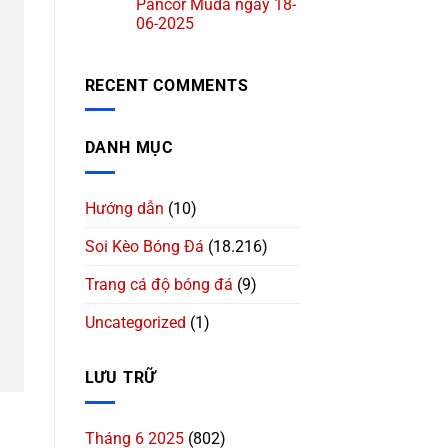
Pancor Muda ngày 18-
06-2025
RECENT COMMENTS
DANH MỤC
Hướng dẫn
(10)
Soi Kèo Bóng Đá
(18.216)
Trang cá độ bóng đá
(9)
Uncategorized
(1)
LƯU TRỮ
Tháng 6 2025
(802)