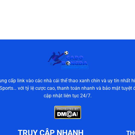
 cấp link vào các nhà cái thể thao xanh chín và uy tín nhất hi
 eSports… với tỷ lệ cược cao, thanh toán nhanh và bảo mật tuyệt
cập nhật liên tục 24/7.
TRUY CẬP NHANH
TH