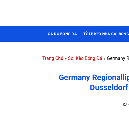
Chuyển
đến
nội
dung
CÁ ĐỘ BÓNG ĐÁ
TỶ LỆ KÈO NHÀ CÁI BÓNG
Trang Chủ
»
Soi Kèo Bóng Đá
»
Germany Re
Germany Regionallig
Dusseldorf
ĐÃ