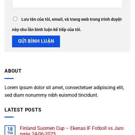
Lưu tên của tôi, email, và trang web trong trình duyệt
này cho lần bình luận kế tiếp của tôi.
ABOUT
Lorem ipsum dolor sit amet, consectetuer adipiscing elit,
sed diam nonummy nibh euismod tincidunt.
LATEST POSTS
Finland Suomen Cup – Ekenas IF Fotboll vs Jaro
18
Th6
ngày 24-06-2025