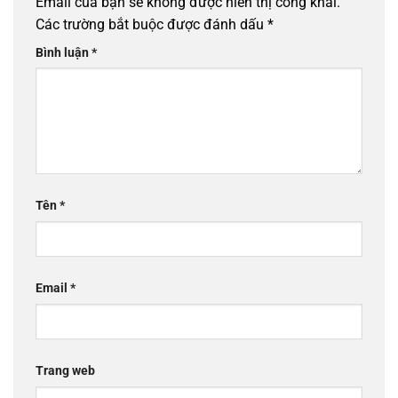
Email của bạn sẽ không được hiển thị công khai.
Các trường bắt buộc được đánh dấu
*
Bình luận
*
Tên
*
Email
*
Trang web