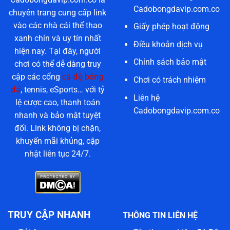
Cadobongdavip.com.co
chuyên trang cung cấp link
vào các nhà cái thể thao
Giấy phép hoạt động
xanh chín và uy tín nhất
Điều khoản dịch vụ
hiện nay. Tại đây, người
Chính sách bảo mật
chơi có thể dễ dàng truy
cập các cổng
cá độ bóng
Chơi có trách nhiệm
đá
, tennis, eSports… với tỷ
Liên hệ
lệ cược cao, thanh toán
Cadobongdavip.com.co
nhanh và bảo mật tuyệt
đối. Link không bị chặn,
khuyến mãi khủng, cập
nhật liên tục 24/7.
TRUY CẬP NHANH
THÔNG TIN LIÊN HỆ