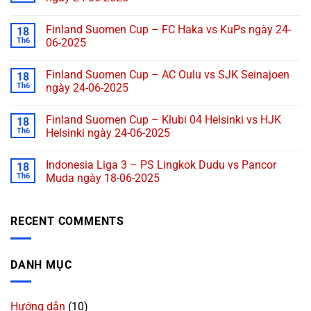
Finland Suomen Cup – FC Haka vs KuPs ngày 24-
18
Th6
06-2025
Finland Suomen Cup – AC Oulu vs SJK Seinajoen
18
Th6
ngày 24-06-2025
Finland Suomen Cup – Klubi 04 Helsinki vs HJK
18
Th6
Helsinki ngày 24-06-2025
Indonesia Liga 3 – PS Lingkok Dudu vs Pancor
18
Th6
Muda ngày 18-06-2025
RECENT COMMENTS
DANH MỤC
Hướng dẫn
(10)