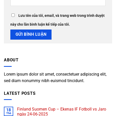
Lưu tên của tôi, email, và trang web trong trình duyệt
này cho lần bình luận kế tiếp của tôi.
ABOUT
Lorem ipsum dolor sit amet, consectetuer adipiscing elit,
sed diam nonummy nibh euismod tincidunt.
LATEST POSTS
Finland Suomen Cup – Ekenas IF Fotboll vs Jaro
18
Th6
ngày 24-06-2025