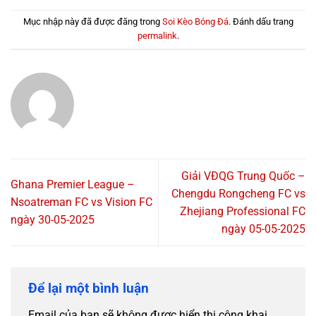
Mục nhập này đã được đăng trong
Soi Kèo Bóng Đá
. Đánh dấu trang
permalink
.
Giải VĐQG Trung Quốc –
Ghana Premier League –
Chengdu Rongcheng FC vs
Nsoatreman FC vs Vision FC
Zhejiang Professional FC
ngày 30-05-2025
ngày 05-05-2025
Để lại một bình luận
Email của bạn sẽ không được hiển thị công khai.