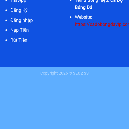
Tên thương hiệu:
Cá Độ
Tải App
Bóng Đá
Đăng Ký
Website:
Đăng nhập
https://cadobongdavip.co
Nạp Tiền
Rút Tiền
Copyright 2026 ©
SEO2 S3