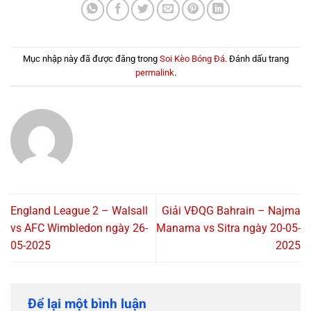
Mục nhập này đã được đăng trong
Soi Kèo Bóng Đá
. Đánh dấu trang
permalink
.
England League 2 – Walsall
Giải VĐQG Bahrain – Najma
vs AFC Wimbledon ngày 26-
Manama vs Sitra ngày 20-05-
05-2025
2025
Để lại một bình luận