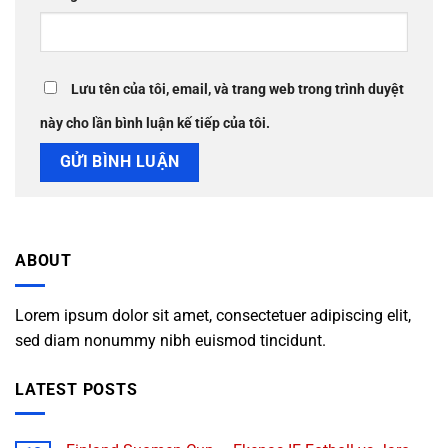
Lưu tên của tôi, email, và trang web trong trình duyệt
này cho lần bình luận kế tiếp của tôi.
ABOUT
Lorem ipsum dolor sit amet, consectetuer adipiscing elit,
sed diam nonummy nibh euismod tincidunt.
LATEST POSTS