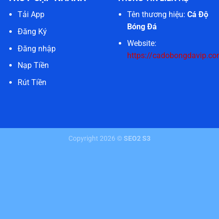
Tên thương hiệu:
Cá Độ
Tải App
Bóng Đá
Đăng Ký
Website:
Đăng nhập
https://cadobongdavip.co
Nạp Tiền
Rút Tiền
Copyright 2026 ©
SEO2 S3