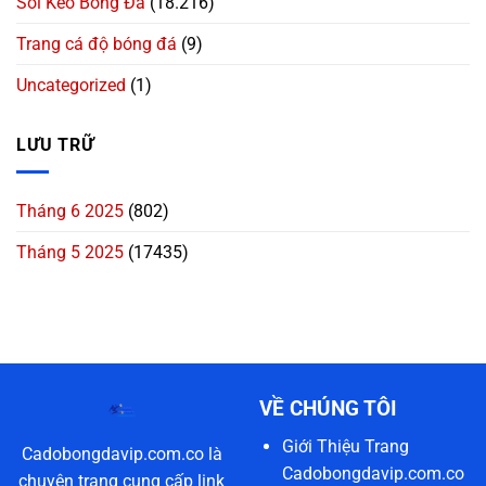
Soi Kèo Bóng Đá
(18.216)
Trang cá độ bóng đá
(9)
Uncategorized
(1)
LƯU TRỮ
Tháng 6 2025
(802)
Tháng 5 2025
(17435)
VỀ CHÚNG TÔI
Giới Thiệu Trang
Cadobongdavip.com.co là
Cadobongdavip.com.co
chuyên trang cung cấp link