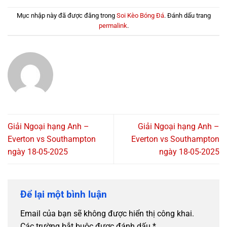
Mục nhập này đã được đăng trong
Soi Kèo Bóng Đá
. Đánh dấu trang
permalink
.
Giải Ngoại hạng Anh –
Giải Ngoại hạng Anh –
Everton vs Southampton
Everton vs Southampton
ngày 18-05-2025
ngày 18-05-2025
Để lại một bình luận
Email của bạn sẽ không được hiển thị công khai.
Các trường bắt buộc được đánh dấu
*