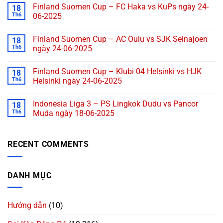
Finland Suomen Cup – FC Haka vs KuPs ngày 24-
18
Th6
06-2025
Finland Suomen Cup – AC Oulu vs SJK Seinajoen
18
Th6
ngày 24-06-2025
Finland Suomen Cup – Klubi 04 Helsinki vs HJK
18
Th6
Helsinki ngày 24-06-2025
Indonesia Liga 3 – PS Lingkok Dudu vs Pancor
18
Th6
Muda ngày 18-06-2025
RECENT COMMENTS
DANH MỤC
Hướng dẫn
(10)