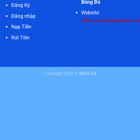
Bóng Đá
Đăng Ký
Website:
Đăng nhập
https://cadobongdavip.co
Nạp Tiền
Rút Tiền
Copyright 2026 ©
SEO2 S3