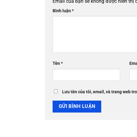
Email của bạn sẽ không được hiển thị 
Bình luận
*
Tên
*
Ema
Lưu tên của tôi, email, và trang web tro