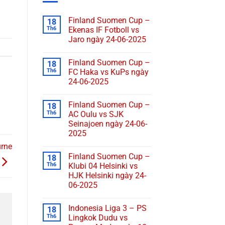
Finland Suomen Cup –
18
Th6
Ekenas IF Fotboll vs
Jaro ngày 24-06-2025
Finland Suomen Cup –
18
Th6
FC Haka vs KuPs ngày
24-06-2025
Finland Suomen Cup –
18
Th6
AC Oulu vs SJK
Seinajoen ngày 24-06-
2025
urne
Finland Suomen Cup –
18
Th6
Klubi 04 Helsinki vs
HJK Helsinki ngày 24-
06-2025
Indonesia Liga 3 – PS
18
Th6
Lingkok Dudu vs