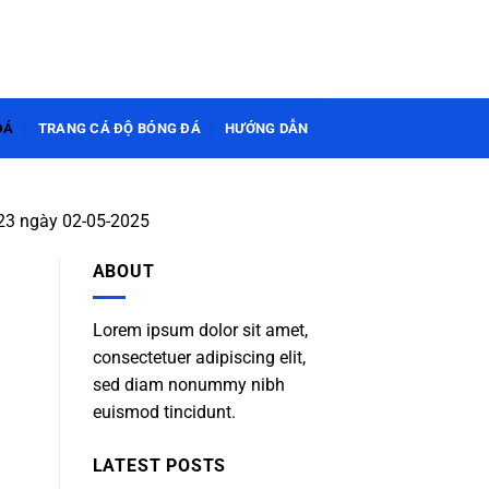
ĐÁ
TRANG CÁ ĐỘ BÓNG ĐÁ
HƯỚNG DẪN
U23 ngày 02-05-2025
ABOUT
Lorem ipsum dolor sit amet,
consectetuer adipiscing elit,
sed diam nonummy nibh
euismod tincidunt.
LATEST POSTS