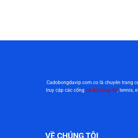
Cadobongdavip.com.co là chuyên trang cung
truy cập các cổng
cá độ bóng đá
, tennis,
VỀ CHÚNG TÔI