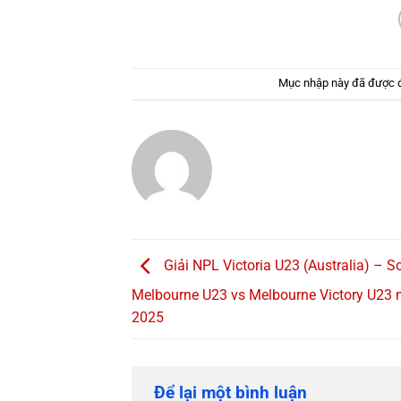
Mục nhập này đã được 
Giải NPL Victoria U23 (Australia) – S
Melbourne U23 vs Melbourne Victory U23 
2025
Để lại một bình luận