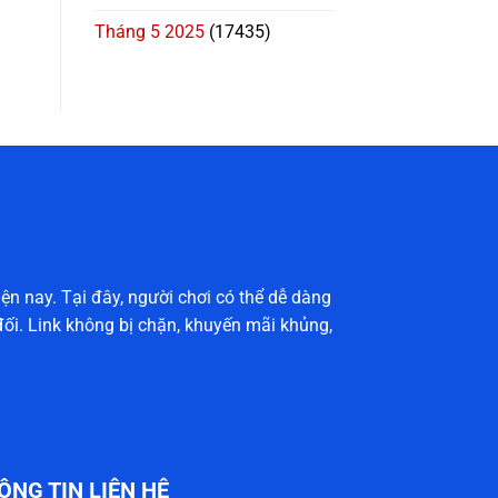
Tháng 5 2025
(17435)
ện nay. Tại đây, người chơi có thể dễ dàng
 đối. Link không bị chặn, khuyến mãi khủng,
ÔNG TIN LIÊN HỆ