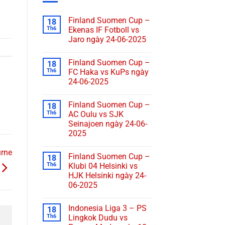
Finland Suomen Cup –
18
Th6
Ekenas IF Fotboll vs
Jaro ngày 24-06-2025
Finland Suomen Cup –
18
Th6
FC Haka vs KuPs ngày
24-06-2025
Finland Suomen Cup –
18
Th6
AC Oulu vs SJK
Seinajoen ngày 24-06-
2025
urne
Finland Suomen Cup –
18
Th6
Klubi 04 Helsinki vs
HJK Helsinki ngày 24-
06-2025
Indonesia Liga 3 – PS
18
Th6
Lingkok Dudu vs