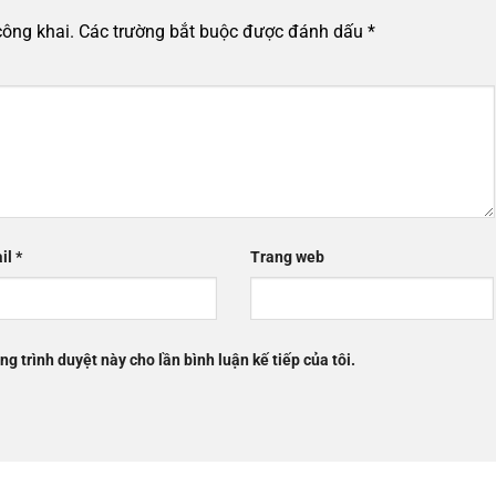
công khai.
Các trường bắt buộc được đánh dấu
*
il
*
Trang web
ng trình duyệt này cho lần bình luận kế tiếp của tôi.