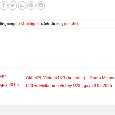
đăng trong
Soi Kèo Bóng Đá
. Đánh dấu trang
permalink
.
outh
Giải NPL Victoria U23 (Australia) – South Melbo
ngày 30-05-
U23 vs Melbourne Victory U23 ngày 30-05-2025