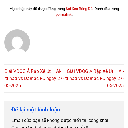
Mục nhập này đã được đăng trong
Soi Kèo Bóng Đá
. Đánh dấu trang
permalink
.
Giải VĐQG Ả Rập Xê Út – Al-
Giải VĐQG Ả Rập Xê Út – Al-
Ittihad vs Damac FC ngày 27-
Ittihad vs Damac FC ngày 27-
05-2025
05-2025
Để lại một bình luận
Email của bạn sẽ không được hiển thị công khai.
Các trường bắt buộc được đánh dấu
*