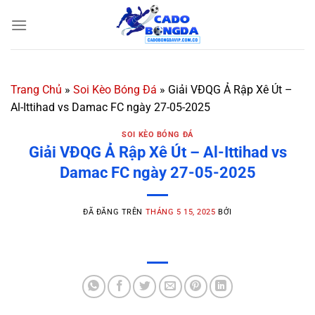
Chuyển
đến
nội
dung
Trang Chủ
»
Soi Kèo Bóng Đá
»
Giải VĐQG Ả Rập Xê Út –
Al-Ittihad vs Damac FC ngày 27-05-2025
SOI KÈO BÓNG ĐÁ
Giải VĐQG Ả Rập Xê Út – Al-Ittihad vs
Damac FC ngày 27-05-2025
ĐÃ ĐĂNG TRÊN
THÁNG 5 15, 2025
BỞI