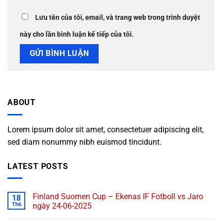
Lưu tên của tôi, email, và trang web trong trình duyệt
này cho lần bình luận kế tiếp của tôi.
ABOUT
Lorem ipsum dolor sit amet, consectetuer adipiscing elit,
sed diam nonummy nibh euismod tincidunt.
LATEST POSTS
Finland Suomen Cup – Ekenas IF Fotboll vs Jaro
18
Th6
ngày 24-06-2025