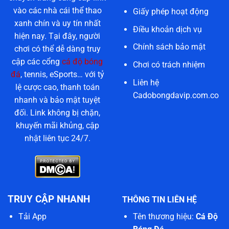
vào các nhà cái thể thao
Giấy phép hoạt động
xanh chín và uy tín nhất
Điều khoản dịch vụ
hiện nay. Tại đây, người
Chính sách bảo mật
chơi có thể dễ dàng truy
cập các cổng
cá độ bóng
Chơi có trách nhiệm
đá
, tennis, eSports… với tỷ
Liên hệ
lệ cược cao, thanh toán
Cadobongdavip.com.co
nhanh và bảo mật tuyệt
đối. Link không bị chặn,
khuyến mãi khủng, cập
nhật liên tục 24/7.
TRUY CẬP NHANH
THÔNG TIN LIÊN HỆ
Tên thương hiệu:
Cá Độ
Tải App