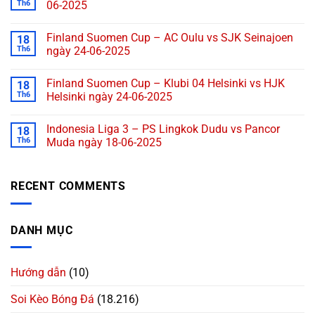
Th6
06-2025
Finland Suomen Cup – AC Oulu vs SJK Seinajoen
18
Th6
ngày 24-06-2025
Finland Suomen Cup – Klubi 04 Helsinki vs HJK
18
Th6
Helsinki ngày 24-06-2025
Indonesia Liga 3 – PS Lingkok Dudu vs Pancor
18
Th6
Muda ngày 18-06-2025
RECENT COMMENTS
DANH MỤC
Hướng dẫn
(10)
Soi Kèo Bóng Đá
(18.216)