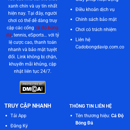
xanh chín và uy tín nhất
Điều khoản dịch vụ
hiện nay. Tại đây, người
Chính sách bảo mật
chơi có thể dễ dàng truy
cập các cổng
cá độ bóng
Chơi có trách nhiệm
đá
, tennis, eSports… với tỷ
Liên hệ
lệ cược cao, thanh toán
Cadobongdavip.com.co
nhanh và bảo mật tuyệt
đối. Link không bị chặn,
khuyến mãi khủng, cập
nhật liên tục 24/7.
TRUY CẬP NHANH
THÔNG TIN LIÊN HỆ
Tên thương hiệu:
Cá Độ
Tải App
Bóng Đá
Đăng Ký