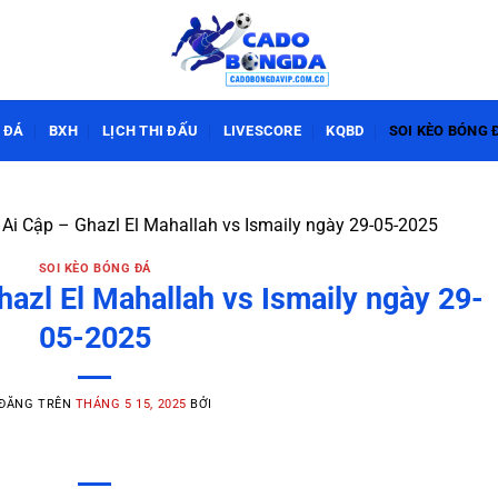
 ĐÁ
BXH
LỊCH THI ĐẤU
LIVESCORE
KQBD
SOI KÈO BÓNG 
Ai Cập – Ghazl El Mahallah vs Ismaily ngày 29-05-2025
SOI KÈO BÓNG ĐÁ
azl El Mahallah vs Ismaily ngày 29-
05-2025
 ĐĂNG TRÊN
THÁNG 5 15, 2025
BỞI