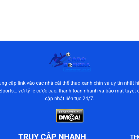
 cấp link vào các nhà cái thể thao xanh chín và uy tín nhất hi
 eSports… với tỷ lệ cược cao, thanh toán nhanh và bảo mật tuyệt
cập nhật liên tục 24/7.
TRUY CẬP NHANH
TH