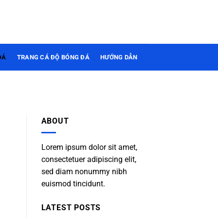
ĐÁ
TRANG CÁ ĐỘ BÓNG ĐÁ
HƯỚNG DẪN
ABOUT
Lorem ipsum dolor sit amet,
consectetuer adipiscing elit,
sed diam nonummy nibh
euismod tincidunt.
LATEST POSTS