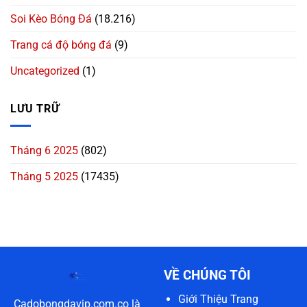
Soi Kèo Bóng Đá
(18.216)
Trang cá độ bóng đá
(9)
Uncategorized
(1)
LƯU TRỮ
Tháng 6 2025
(802)
Tháng 5 2025
(17435)
VỀ CHÚNG TÔI
Giới Thiệu Trang
Cadobongdavip.com.co là