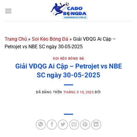
Chuyển
đến
nội
dung
Trang Chủ
»
Soi Kèo Bóng Đá
»
Giải VĐQG Ai Cập –
Petrojet vs NBE SC ngày 30-05-2025
SOI KÈO BÓNG ĐÁ
Giải VĐQG Ai Cập – Petrojet vs NBE
SC ngày 30-05-2025
ĐÃ ĐĂNG TRÊN
THÁNG 5 15, 2025
BỞI