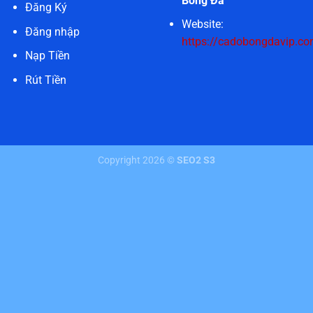
Bóng Đá
Đăng Ký
Website:
Đăng nhập
https://cadobongdavip.co
Nạp Tiền
Rút Tiền
Copyright 2026 ©
SEO2 S3