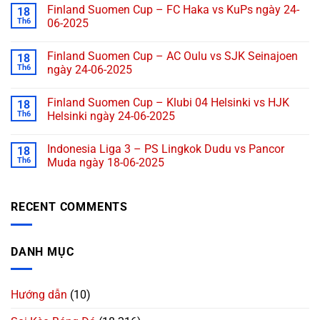
Finland Suomen Cup – FC Haka vs KuPs ngày 24-
18
Th6
06-2025
Finland Suomen Cup – AC Oulu vs SJK Seinajoen
18
Th6
ngày 24-06-2025
Finland Suomen Cup – Klubi 04 Helsinki vs HJK
18
Th6
Helsinki ngày 24-06-2025
Indonesia Liga 3 – PS Lingkok Dudu vs Pancor
18
Th6
Muda ngày 18-06-2025
RECENT COMMENTS
DANH MỤC
Hướng dẫn
(10)