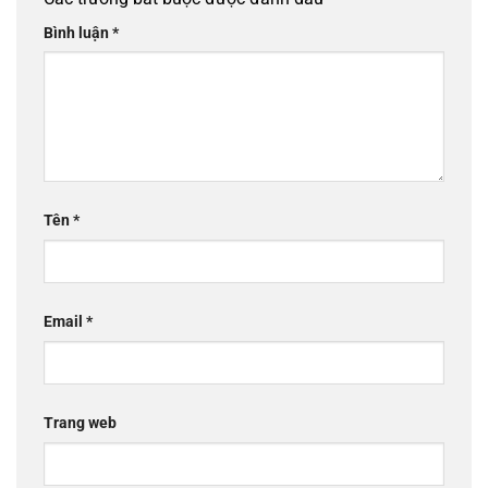
Bình luận
*
Tên
*
Email
*
Trang web