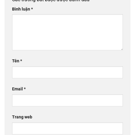
Bình luận
*
Tên
*
Email
*
Trang web