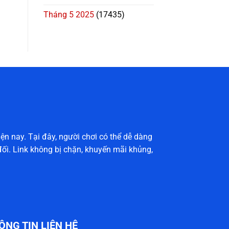
Tháng 5 2025
(17435)
ện nay. Tại đây, người chơi có thể dễ dàng
 đối. Link không bị chặn, khuyến mãi khủng,
ÔNG TIN LIÊN HỆ