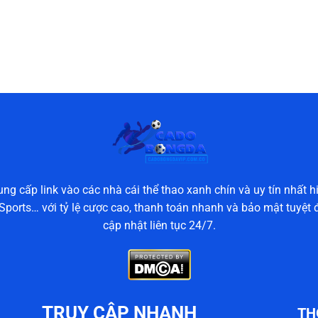
 cấp link vào các nhà cái thể thao xanh chín và uy tín nhất hi
 eSports… với tỷ lệ cược cao, thanh toán nhanh và bảo mật tuyệt
cập nhật liên tục 24/7.
TRUY CẬP NHANH
TH