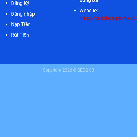
Bóng Đá
Đăng Ký
Website:
Đăng nhập
https://cadobongdavip.co
Nạp Tiền
Rút Tiền
Copyright 2026 ©
SEO2 S3