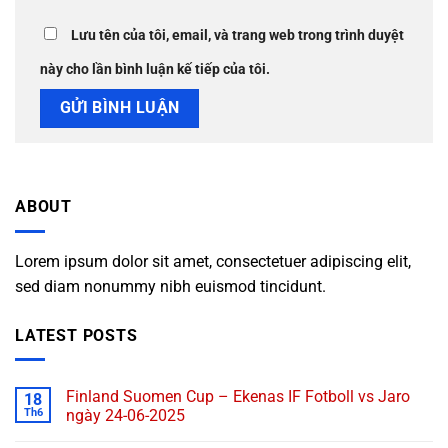
Lưu tên của tôi, email, và trang web trong trình duyệt
này cho lần bình luận kế tiếp của tôi.
ABOUT
Lorem ipsum dolor sit amet, consectetuer adipiscing elit,
sed diam nonummy nibh euismod tincidunt.
LATEST POSTS
Finland Suomen Cup – Ekenas IF Fotboll vs Jaro
18
Th6
ngày 24-06-2025