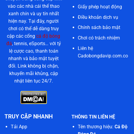
vào các nhà cái thể thao
Giấy phép hoạt động
xanh chín và uy tín nhất
Điều khoản dịch vụ
hiện nay. Tại đây, người
Chính sách bảo mật
chơi có thể dễ dàng truy
cập các cổng
cá độ bóng
Chơi có trách nhiệm
đá
, tennis, eSports… với tỷ
Liên hệ
lệ cược cao, thanh toán
Cadobongdavip.com.co
nhanh và bảo mật tuyệt
đối. Link không bị chặn,
khuyến mãi khủng, cập
nhật liên tục 24/7.
TRUY CẬP NHANH
THÔNG TIN LIÊN HỆ
Tên thương hiệu:
Cá Độ
Tải App