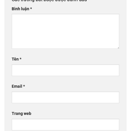
Bình luận
*
Tên
*
Email
*
Trang web