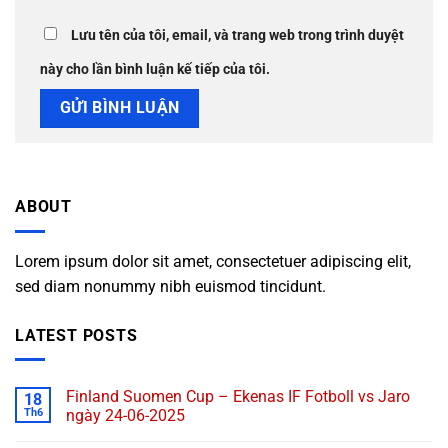
Lưu tên của tôi, email, và trang web trong trình duyệt
này cho lần bình luận kế tiếp của tôi.
ABOUT
Lorem ipsum dolor sit amet, consectetuer adipiscing elit,
sed diam nonummy nibh euismod tincidunt.
LATEST POSTS
Finland Suomen Cup – Ekenas IF Fotboll vs Jaro
18
Th6
ngày 24-06-2025