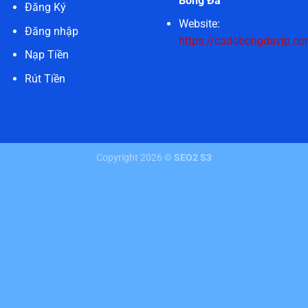
Bóng Đá
Đăng Ký
Website:
Đăng nhập
https://cadobongdavip.co
Nạp Tiền
Rút Tiền
Copyright 2026 ©
SEO2 S3