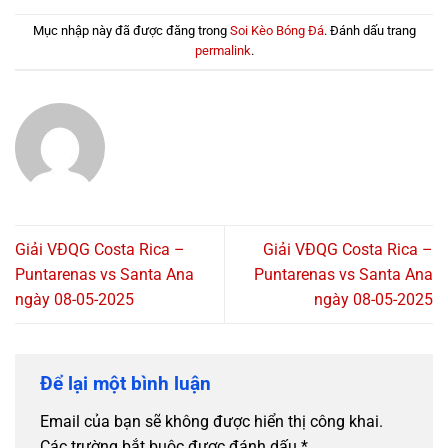
Mục nhập này đã được đăng trong
Soi Kèo Bóng Đá
. Đánh dấu trang
permalink
.
Giải VĐQG Costa Rica –
Giải VĐQG Costa Rica –
Puntarenas vs Santa Ana
Puntarenas vs Santa Ana
ngày 08-05-2025
ngày 08-05-2025
Để lại một bình luận
Email của bạn sẽ không được hiển thị công khai.
Các trường bắt buộc được đánh dấu
*