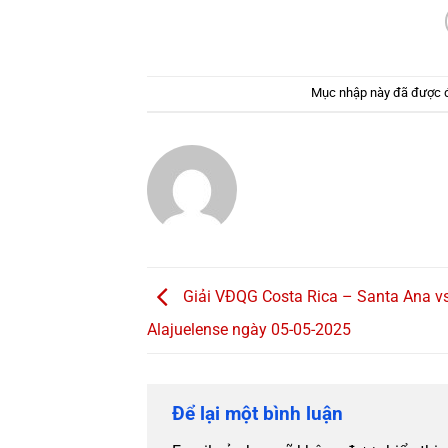
Mục nhập này đã được 
Giải VĐQG Costa Rica – Santa Ana v
Alajuelense ngày 05-05-2025
Để lại một bình luận