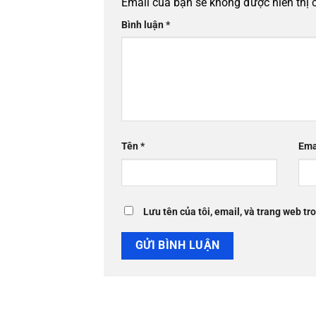
Email của bạn sẽ không được hiển thị 
Bình luận
*
Tên
*
Ema
Lưu tên của tôi, email, và trang web tro