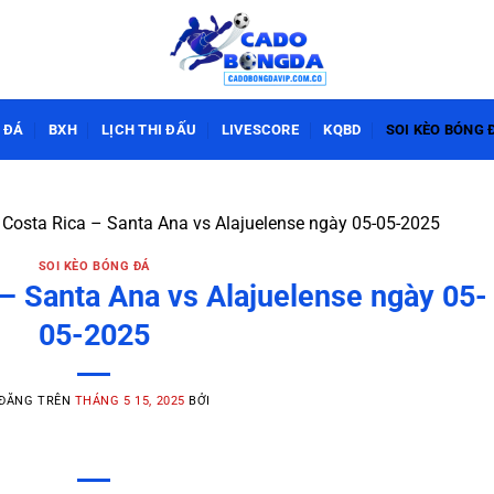
 ĐÁ
BXH
LỊCH THI ĐẤU
LIVESCORE
KQBD
SOI KÈO BÓNG 
Costa Rica – Santa Ana vs Alajuelense ngày 05-05-2025
SOI KÈO BÓNG ĐÁ
– Santa Ana vs Alajuelense ngày 05-
05-2025
 ĐĂNG TRÊN
THÁNG 5 15, 2025
BỞI