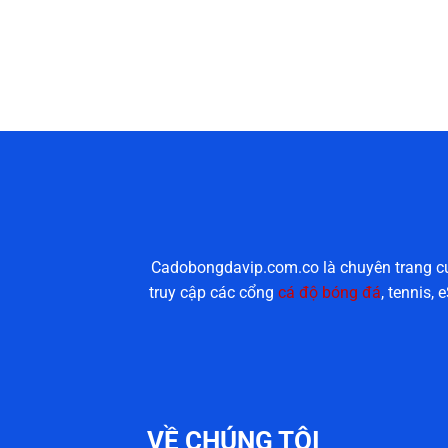
Cadobongdavip.com.co là chuyên trang cung
truy cập các cổng
cá độ bóng đá
, tennis,
VỀ CHÚNG TÔI