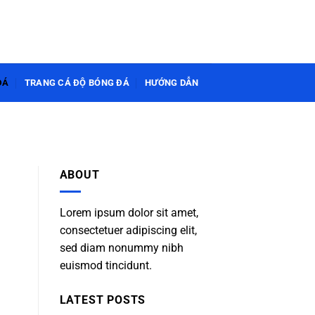
ĐÁ
TRANG CÁ ĐỘ BÓNG ĐÁ
HƯỚNG DẪN
ABOUT
Lorem ipsum dolor sit amet,
consectetuer adipiscing elit,
sed diam nonummy nibh
euismod tincidunt.
LATEST POSTS