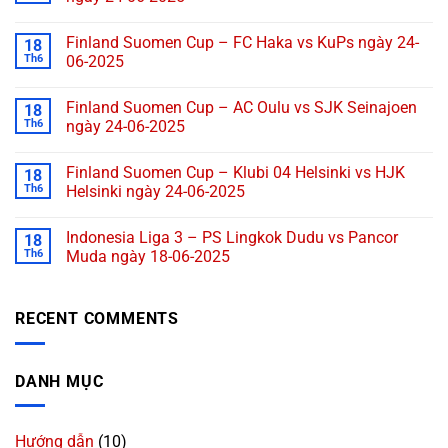
Finland Suomen Cup – FC Haka vs KuPs ngày 24-
18
Th6
06-2025
Finland Suomen Cup – AC Oulu vs SJK Seinajoen
18
Th6
ngày 24-06-2025
Finland Suomen Cup – Klubi 04 Helsinki vs HJK
18
Th6
Helsinki ngày 24-06-2025
Indonesia Liga 3 – PS Lingkok Dudu vs Pancor
18
Th6
Muda ngày 18-06-2025
RECENT COMMENTS
DANH MỤC
Hướng dẫn
(10)