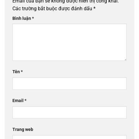
Email của bạn sẽ không được hiển thị công khai.
Các trường bắt buộc được đánh dấu
*
Bình luận
*
Tên
*
Email
*
Trang web