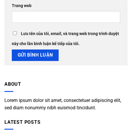
Trang web
Lưu tên của tôi, email, và trang web trong trình duyệt
này cho lần bình luận kế tiếp của tôi.
ABOUT
Lorem ipsum dolor sit amet, consectetuer adipiscing elit,
sed diam nonummy nibh euismod tincidunt.
LATEST POSTS