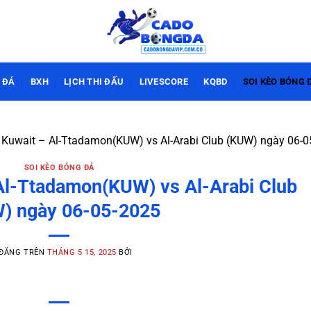
 ĐÁ
BXH
LỊCH THI ĐẤU
LIVESCORE
KQBD
SOI KÈO BÓNG 
 Kuwait – Al-Ttadamon(KUW) vs Al-Arabi Club (KUW) ngày 06-0
SOI KÈO BÓNG ĐÁ
Al-Ttadamon(KUW) vs Al-Arabi Club
) ngày 06-05-2025
 ĐĂNG TRÊN
THÁNG 5 15, 2025
BỞI