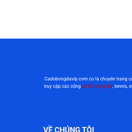
Cadobongdavip.com.co là chuyên trang cung
truy cập các cổng
cá độ bóng đá
, tennis,
VỀ CHÚNG TÔI