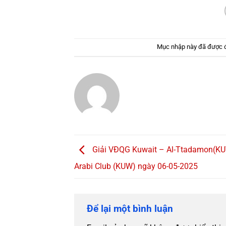
Mục nhập này đã được 
Giải VĐQG Kuwait – Al-Ttadamon(KUW
Arabi Club (KUW) ngày 06-05-2025
Để lại một bình luận