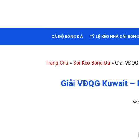
Chuyển
đến
nội
dung
CÁ ĐỘ BÓNG ĐÁ
TỶ LỆ KÈO NHÀ CÁI BÓNG
Trang Chủ
»
Soi Kèo Bóng Đá
»
Giải VĐQG
Giải VĐQG Kuwait – 
ĐÃ