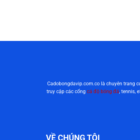
Cadobongdavip.com.co là chuyên trang cung
truy cập các cổng
cá độ bóng đá
, tennis,
VỀ CHÚNG TÔI