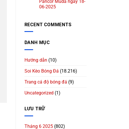
Pancor Muda ngày 18-
06-2025
RECENT COMMENTS
DANH MỤC
Hướng dẫn
(10)
Soi Kèo Bóng Đá
(18.216)
Trang cá độ bóng đá
(9)
Uncategorized
(1)
LƯU TRỮ
Tháng 6 2025
(802)