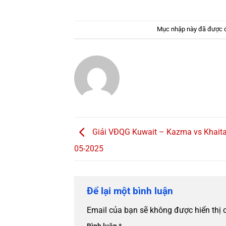
Mục nhập này đã được 
Giải VĐQG Kuwait – Kazma vs Khaita
05-2025
Để lại một bình luận
Email của bạn sẽ không được hiển thị 