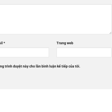
il
*
Trang web
ng trình duyệt này cho lần bình luận kế tiếp của tôi.