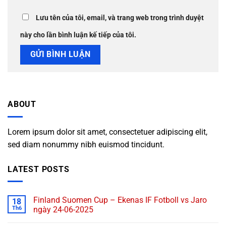
Lưu tên của tôi, email, và trang web trong trình duyệt
này cho lần bình luận kế tiếp của tôi.
ABOUT
Lorem ipsum dolor sit amet, consectetuer adipiscing elit,
sed diam nonummy nibh euismod tincidunt.
LATEST POSTS
Finland Suomen Cup – Ekenas IF Fotboll vs Jaro
18
Th6
ngày 24-06-2025