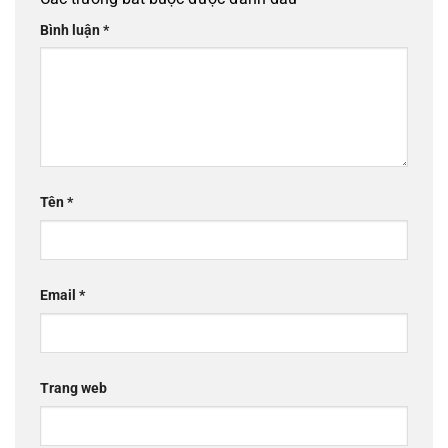
Bình luận
*
Tên
*
Email
*
Trang web