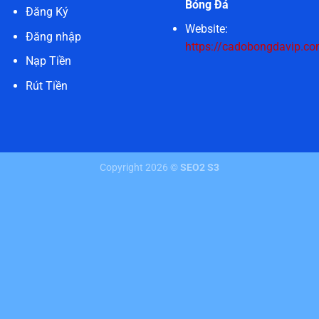
Bóng Đá
Đăng Ký
Website:
Đăng nhập
https://cadobongdavip.co
Nạp Tiền
Rút Tiền
Copyright 2026 ©
SEO2 S3