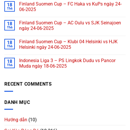
Finland Suomen Cup – FC Haka vs KuPs ngày 24-
18
Th6
06-2025
Finland Suomen Cup – AC Oulu vs SJK Seinajoen
18
Th6
ngày 24-06-2025
Finland Suomen Cup – Klubi 04 Helsinki vs HJK
18
Th6
Helsinki ngày 24-06-2025
Indonesia Liga 3 – PS Lingkok Dudu vs Pancor
18
Th6
Muda ngày 18-06-2025
RECENT COMMENTS
DANH MỤC
Hướng dẫn
(10)