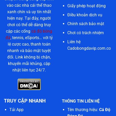
vào các nhà cái thể thao
Giấy phép hoạt động
xanh chín và uy tín nhất
Điều khoản dịch vụ
hiện nay. Tại đây, người
Chính sách bảo mật
chơi có thể dễ dàng truy
cập các cổng
cá độ bóng
Chơi có trách nhiệm
đá
, tennis, eSports… với tỷ
Liên hệ
lệ cược cao, thanh toán
Cadobongdavip.com.co
nhanh và bảo mật tuyệt
đối. Link không bị chặn,
khuyến mãi khủng, cập
nhật liên tục 24/7.
TRUY CẬP NHANH
THÔNG TIN LIÊN HỆ
Tên thương hiệu:
Cá Độ
Tải App