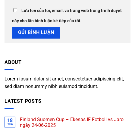
Lưu tên của tôi, email, và trang web trong trình duyệt
này cho lần bình luận kế tiếp của tôi.
ABOUT
Lorem ipsum dolor sit amet, consectetuer adipiscing elit,
sed diam nonummy nibh euismod tincidunt.
LATEST POSTS
Finland Suomen Cup – Ekenas IF Fotboll vs Jaro
18
Th6
ngày 24-06-2025