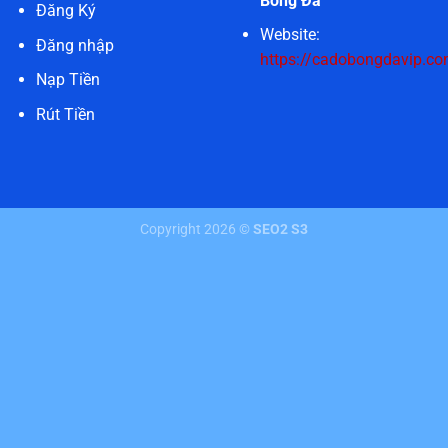
Bóng Đá
Đăng Ký
Website:
Đăng nhập
https://cadobongdavip.co
Nạp Tiền
Rút Tiền
Copyright 2026 ©
SEO2 S3