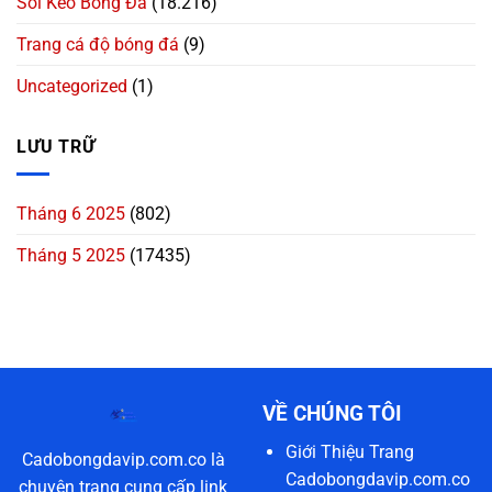
Soi Kèo Bóng Đá
(18.216)
Trang cá độ bóng đá
(9)
Uncategorized
(1)
LƯU TRỮ
Tháng 6 2025
(802)
Tháng 5 2025
(17435)
VỀ CHÚNG TÔI
Giới Thiệu Trang
Cadobongdavip.com.co là
Cadobongdavip.com.co
chuyên trang cung cấp link