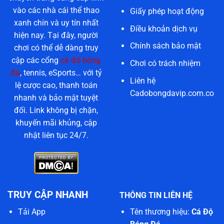
vào các nhà cái thể thao
Giấy phép hoạt động
xanh chín và uy tín nhất
Điều khoản dịch vụ
hiện nay. Tại đây, người
Chính sách bảo mật
chơi có thể dễ dàng truy
cập các cổng
cá độ bóng
Chơi có trách nhiệm
đá
, tennis, eSports… với tỷ
Liên hệ
lệ cược cao, thanh toán
Cadobongdavip.com.co
nhanh và bảo mật tuyệt
đối. Link không bị chặn,
khuyến mãi khủng, cập
nhật liên tục 24/7.
TRUY CẬP NHANH
THÔNG TIN LIÊN HỆ
Tên thương hiệu:
Cá Độ
Tải App