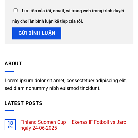
Lưu tên của tôi, email, và trang web trong trình duyệt
này cho lần bình luận kế tiếp của tôi.
ABOUT
Lorem ipsum dolor sit amet, consectetuer adipiscing elit,
sed diam nonummy nibh euismod tincidunt.
LATEST POSTS
Finland Suomen Cup – Ekenas IF Fotboll vs Jaro
18
Th6
ngày 24-06-2025