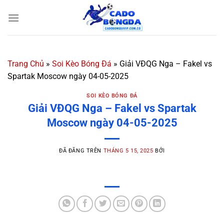
Chuyển
đến
nội
dung
Trang Chủ
»
Soi Kèo Bóng Đá
»
Giải VĐQG Nga – Fakel vs
Spartak Moscow ngày 04-05-2025
SOI KÈO BÓNG ĐÁ
Giải VĐQG Nga – Fakel vs Spartak
Moscow ngày 04-05-2025
ĐÃ ĐĂNG TRÊN
THÁNG 5 15, 2025
BỞI