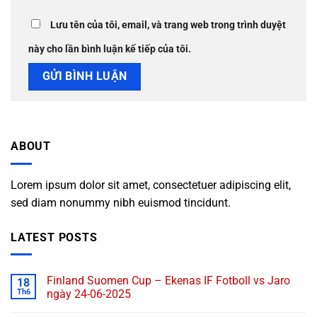
Lưu tên của tôi, email, và trang web trong trình duyệt
này cho lần bình luận kế tiếp của tôi.
ABOUT
Lorem ipsum dolor sit amet, consectetuer adipiscing elit,
sed diam nonummy nibh euismod tincidunt.
LATEST POSTS
Finland Suomen Cup – Ekenas IF Fotboll vs Jaro
18
Th6
ngày 24-06-2025