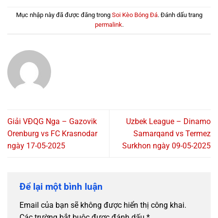
Mục nhập này đã được đăng trong
Soi Kèo Bóng Đá
. Đánh dấu trang
permalink
.
Giải VĐQG Nga – Gazovik
Uzbek League – Dinamo
Orenburg vs FC Krasnodar
Samarqand vs Termez
ngày 17-05-2025
Surkhon ngày 09-05-2025
Để lại một bình luận
Email của bạn sẽ không được hiển thị công khai.
Các trường bắt buộc được đánh dấu
*