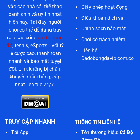
vào các nhà cái thể thao
Giấy phép hoạt động
xanh chín và uy tín nhất
Điều khoản dịch vụ
hiện nay. Tại đây, người
Chính sách bảo mật
chơi có thể dễ dàng truy
cập các cổng
cá độ bóng
Chơi có trách nhiệm
đá
, tennis, eSports… với tỷ
Liên hệ
lệ cược cao, thanh toán
Cadobongdavip.com.co
nhanh và bảo mật tuyệt
đối. Link không bị chặn,
khuyến mãi khủng, cập
nhật liên tục 24/7.
TRUY CẬP NHANH
THÔNG TIN LIÊN HỆ
Tên thương hiệu:
Cá Độ
Tải App