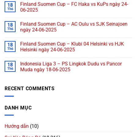
Finland Suomen Cup – FC Haka vs KuPs ngày 24-
18
Th6
06-2025
Finland Suomen Cup – AC Oulu vs SJK Seinajoen
18
Th6
ngày 24-06-2025
Finland Suomen Cup – Klubi 04 Helsinki vs HJK
18
Th6
Helsinki ngày 24-06-2025
Indonesia Liga 3 – PS Lingkok Dudu vs Pancor
18
Th6
Muda ngày 18-06-2025
RECENT COMMENTS
DANH MỤC
Hướng dẫn
(10)