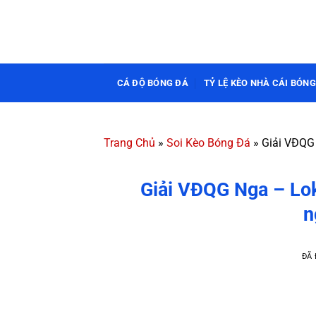
Chuyển
đến
nội
dung
CÁ ĐỘ BÓNG ĐÁ
TỶ LỆ KÈO NHÀ CÁI BÓNG
Trang Chủ
»
Soi Kèo Bóng Đá
»
Giải VĐQG
Giải VĐQG Nga – L
n
ĐÃ