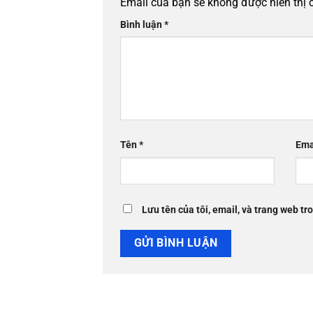
Email của bạn sẽ không được hiển thị 
Bình luận
*
Tên
*
Ema
Lưu tên của tôi, email, và trang web tro