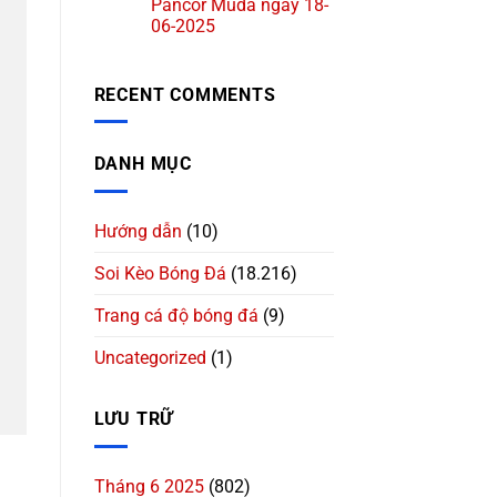
Pancor Muda ngày 18-
06-2025
RECENT COMMENTS
DANH MỤC
Hướng dẫn
(10)
Soi Kèo Bóng Đá
(18.216)
Trang cá độ bóng đá
(9)
Uncategorized
(1)
LƯU TRỮ
Tháng 6 2025
(802)