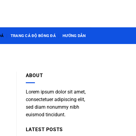
ĐÁ
TRANG CÁ ĐỘ BÓNG ĐÁ
HƯỚNG DẪN
ABOUT
Lorem ipsum dolor sit amet,
consectetuer adipiscing elit,
sed diam nonummy nibh
euismod tincidunt.
LATEST POSTS