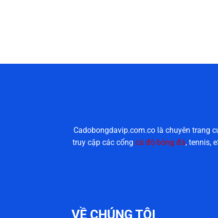
Cadobongdavip.com.co là chuyên trang cung
truy cập các cổng
cá độ bóng đá
, tennis,
VỀ CHÚNG TÔI