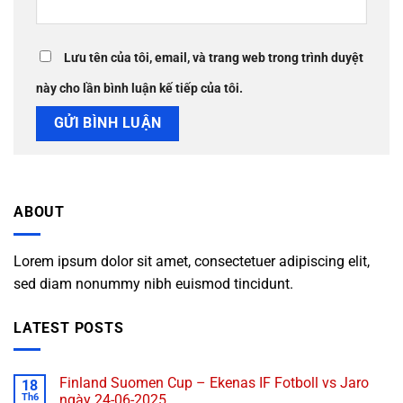
Lưu tên của tôi, email, và trang web trong trình duyệt
này cho lần bình luận kế tiếp của tôi.
ABOUT
Lorem ipsum dolor sit amet, consectetuer adipiscing elit,
sed diam nonummy nibh euismod tincidunt.
LATEST POSTS
Finland Suomen Cup – Ekenas IF Fotboll vs Jaro
18
Th6
ngày 24-06-2025