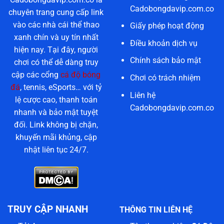
Cadobongdavip.com.co
chuyên trang cung cấp link
vào các nhà cái thể thao
Giấy phép hoạt động
xanh chín và uy tín nhất
Điều khoản dịch vụ
hiện nay. Tại đây, người
Chính sách bảo mật
chơi có thể dễ dàng truy
cập các cổng
cá độ bóng
Chơi có trách nhiệm
đá
, tennis, eSports… với tỷ
Liên hệ
lệ cược cao, thanh toán
Cadobongdavip.com.co
nhanh và bảo mật tuyệt
đối. Link không bị chặn,
khuyến mãi khủng, cập
nhật liên tục 24/7.
TRUY CẬP NHANH
THÔNG TIN LIÊN HỆ