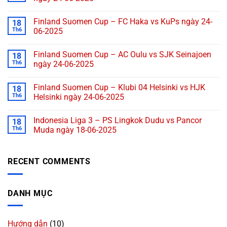
Finland Suomen Cup – FC Haka vs KuPs ngày 24-
18
Th6
06-2025
Finland Suomen Cup – AC Oulu vs SJK Seinajoen
18
Th6
ngày 24-06-2025
Finland Suomen Cup – Klubi 04 Helsinki vs HJK
18
Th6
Helsinki ngày 24-06-2025
Indonesia Liga 3 – PS Lingkok Dudu vs Pancor
18
Th6
Muda ngày 18-06-2025
RECENT COMMENTS
DANH MỤC
Hướng dẫn
(10)