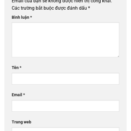
Email của bạn sẽ không được hiển thị công khai.
Các trường bắt buộc được đánh dấu
*
Bình luận
*
Tên
*
Email
*
Trang web