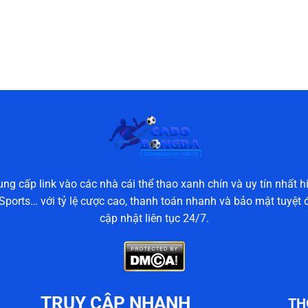
 cấp link vào các nhà cái thể thao xanh chín và uy tín nhất hi
 eSports… với tỷ lệ cược cao, thanh toán nhanh và bảo mật tuyệt
cập nhật liên tục 24/7.
TRUY CẬP NHANH
TH