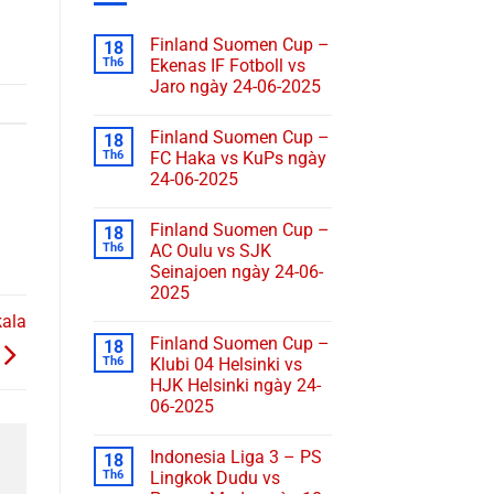
Finland Suomen Cup –
18
Th6
Ekenas IF Fotboll vs
Jaro ngày 24-06-2025
Finland Suomen Cup –
18
Th6
FC Haka vs KuPs ngày
24-06-2025
Finland Suomen Cup –
18
Th6
AC Oulu vs SJK
Seinajoen ngày 24-06-
2025
ala
Finland Suomen Cup –
18
Th6
Klubi 04 Helsinki vs
HJK Helsinki ngày 24-
06-2025
Indonesia Liga 3 – PS
18
Th6
Lingkok Dudu vs