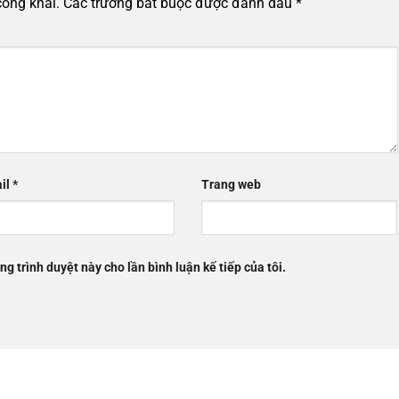
công khai.
Các trường bắt buộc được đánh dấu
*
il
*
Trang web
ng trình duyệt này cho lần bình luận kế tiếp của tôi.