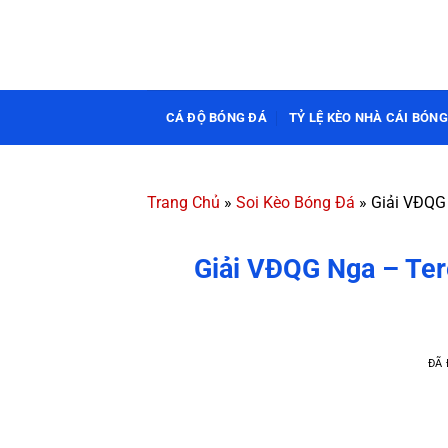
Chuyển
đến
nội
dung
CÁ ĐỘ BÓNG ĐÁ
TỶ LỆ KÈO NHÀ CÁI BÓNG
Trang Chủ
»
Soi Kèo Bóng Đá
»
Giải VĐQG
Giải VĐQG Nga – Ter
ĐÃ