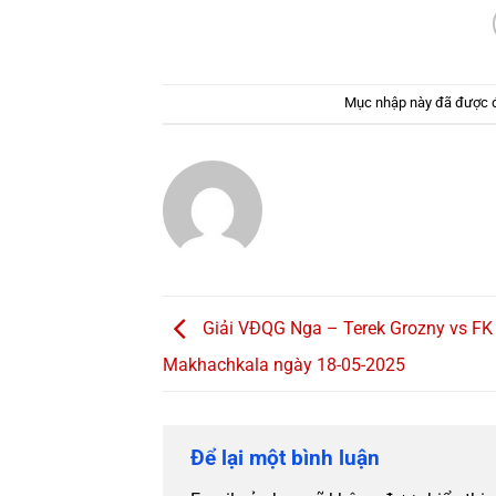
Mục nhập này đã được 
Giải VĐQG Nga – Terek Grozny vs FK
Makhachkala ngày 18-05-2025
Để lại một bình luận