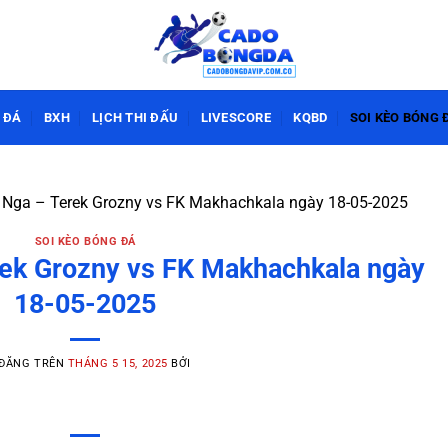
 ĐÁ
BXH
LỊCH THI ĐẤU
LIVESCORE
KQBD
SOI KÈO BÓNG 
 Nga – Terek Grozny vs FK Makhachkala ngày 18-05-2025
SOI KÈO BÓNG ĐÁ
ek Grozny vs FK Makhachkala ngày
18-05-2025
 ĐĂNG TRÊN
THÁNG 5 15, 2025
BỞI