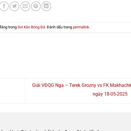
đăng trong
Soi Kèo Bóng Đá
. Đánh dấu trang
permalink
.
Giải VĐQG Nga – Terek Grozny vs FK Makhachk
ngày 18-05-2025