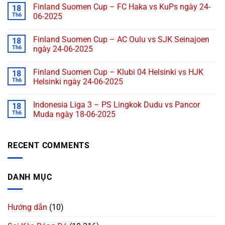
Finland Suomen Cup – FC Haka vs KuPs ngày 24-
18
Th6
06-2025
Finland Suomen Cup – AC Oulu vs SJK Seinajoen
18
Th6
ngày 24-06-2025
Finland Suomen Cup – Klubi 04 Helsinki vs HJK
18
Th6
Helsinki ngày 24-06-2025
Indonesia Liga 3 – PS Lingkok Dudu vs Pancor
18
Th6
Muda ngày 18-06-2025
RECENT COMMENTS
DANH MỤC
Hướng dẫn
(10)