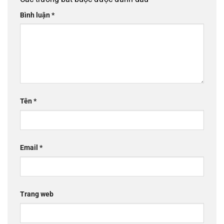
Bình luận
*
Tên
*
Email
*
Trang web