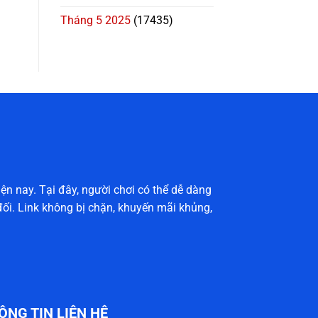
Tháng 5 2025
(17435)
ện nay. Tại đây, người chơi có thể dễ dàng
 đối. Link không bị chặn, khuyến mãi khủng,
ÔNG TIN LIÊN HỆ