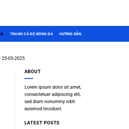
ĐÁ
TRANG CÁ ĐỘ BÓNG ĐÁ
HƯỚNG DẪN
y 25-05-2025
ABOUT
Lorem ipsum dolor sit amet,
consectetuer adipiscing elit,
sed diam nonummy nibh
euismod tincidunt.
LATEST POSTS