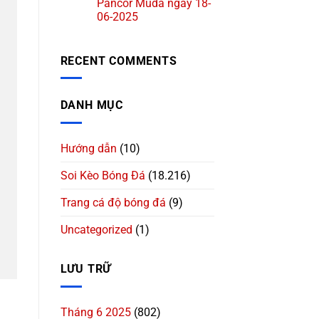
Pancor Muda ngày 18-
06-2025
RECENT COMMENTS
DANH MỤC
Hướng dẫn
(10)
Soi Kèo Bóng Đá
(18.216)
Trang cá độ bóng đá
(9)
Uncategorized
(1)
LƯU TRỮ
Tháng 6 2025
(802)