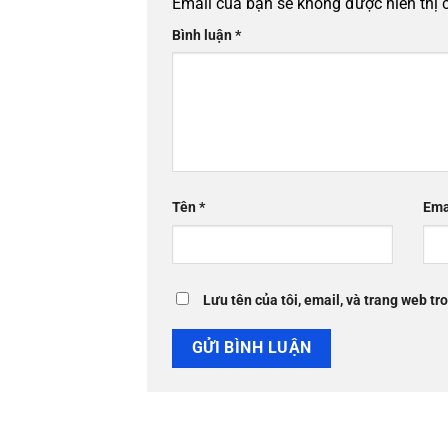
Email của bạn sẽ không được hiển thị 
Bình luận
*
Tên
*
Ema
Lưu tên của tôi, email, và trang web tro