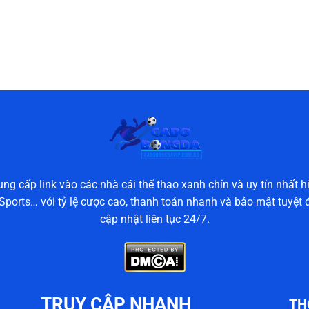
 cấp link vào các nhà cái thể thao xanh chín và uy tín nhất hi
 eSports… với tỷ lệ cược cao, thanh toán nhanh và bảo mật tuyệt
cập nhật liên tục 24/7.
TRUY CẬP NHANH
TH