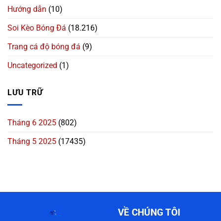
Hướng dẫn
(10)
Soi Kèo Bóng Đá
(18.216)
Trang cá độ bóng đá
(9)
Uncategorized
(1)
LƯU TRỮ
Tháng 6 2025
(802)
Tháng 5 2025
(17435)
VỀ CHÚNG TÔI