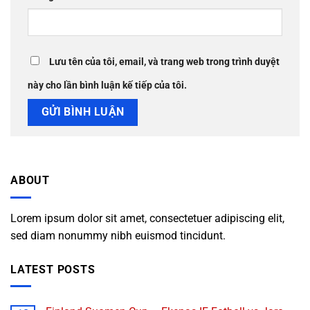
Lưu tên của tôi, email, và trang web trong trình duyệt
này cho lần bình luận kế tiếp của tôi.
ABOUT
Lorem ipsum dolor sit amet, consectetuer adipiscing elit,
sed diam nonummy nibh euismod tincidunt.
LATEST POSTS