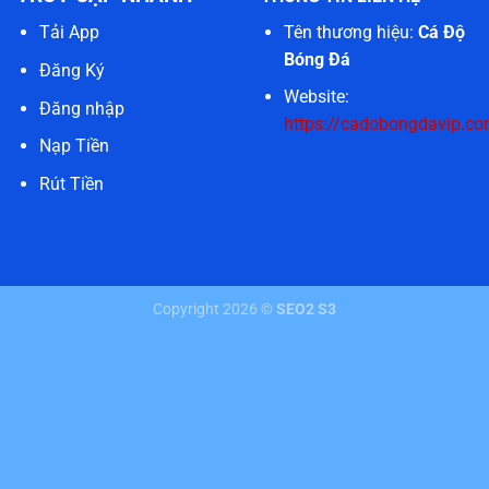
Tên thương hiệu:
Cá Độ
Tải App
Bóng Đá
Đăng Ký
Website:
Đăng nhập
https://cadobongdavip.co
Nạp Tiền
Rút Tiền
Copyright 2026 ©
SEO2 S3