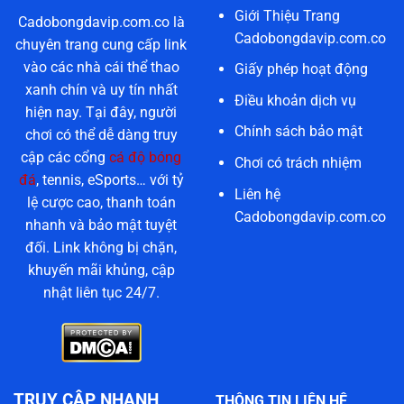
Giới Thiệu Trang
Cadobongdavip.com.co là
Cadobongdavip.com.co
chuyên trang cung cấp link
vào các nhà cái thể thao
Giấy phép hoạt động
xanh chín và uy tín nhất
Điều khoản dịch vụ
hiện nay. Tại đây, người
Chính sách bảo mật
chơi có thể dễ dàng truy
cập các cổng
cá độ bóng
Chơi có trách nhiệm
đá
, tennis, eSports… với tỷ
Liên hệ
lệ cược cao, thanh toán
Cadobongdavip.com.co
nhanh và bảo mật tuyệt
đối. Link không bị chặn,
khuyến mãi khủng, cập
nhật liên tục 24/7.
TRUY CẬP NHANH
THÔNG TIN LIÊN HỆ