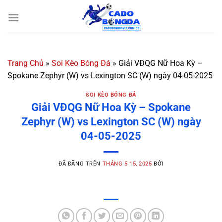
Chuyển
đến
nội
dung
Trang Chủ
»
Soi Kèo Bóng Đá
»
Giải VĐQG Nữ Hoa Kỳ –
Spokane Zephyr (W) vs Lexington SC (W) ngày 04-05-2025
SOI KÈO BÓNG ĐÁ
Giải VĐQG Nữ Hoa Kỳ – Spokane
Zephyr (W) vs Lexington SC (W) ngày
04-05-2025
ĐÃ ĐĂNG TRÊN
THÁNG 5 15, 2025
BỞI