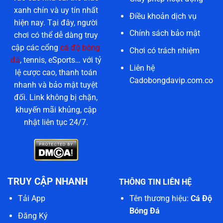
xanh chín và uy tín nhất
Điều khoản dịch vụ
hiện nay. Tại đây, người
Chính sách bảo mật
chơi có thể dễ dàng truy
cập các cổng
cá độ bóng
Chơi có trách nhiệm
đá
, tennis, eSports… với tỷ
Liên hệ
lệ cược cao, thanh toán
Cadobongdavip.com.co
nhanh và bảo mật tuyệt
đối. Link không bị chặn,
khuyến mãi khủng, cập
nhật liên tục 24/7.
TRUY CẬP NHANH
THÔNG TIN LIÊN HỆ
Tên thương hiệu:
Cá Độ
Tải App
Bóng Đá
Đăng Ký