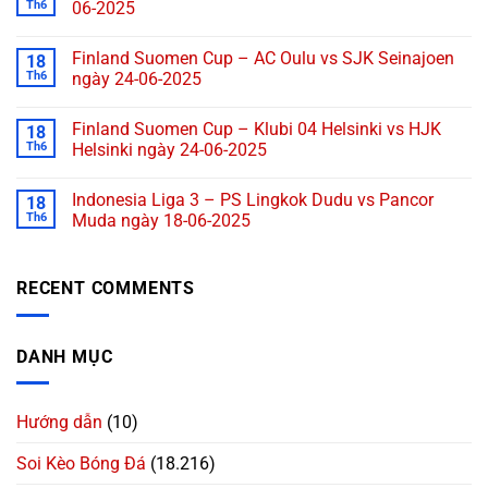
Th6
06-2025
Finland Suomen Cup – AC Oulu vs SJK Seinajoen
18
Th6
ngày 24-06-2025
Finland Suomen Cup – Klubi 04 Helsinki vs HJK
18
Th6
Helsinki ngày 24-06-2025
Indonesia Liga 3 – PS Lingkok Dudu vs Pancor
18
Th6
Muda ngày 18-06-2025
RECENT COMMENTS
DANH MỤC
Hướng dẫn
(10)
Soi Kèo Bóng Đá
(18.216)