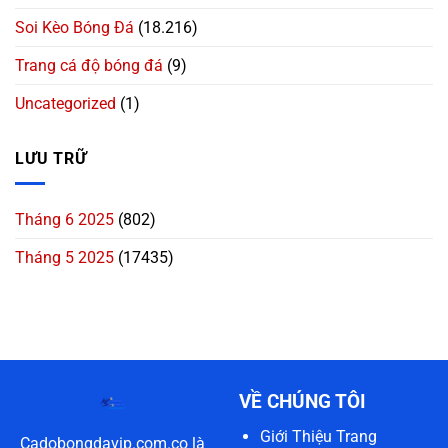
Soi Kèo Bóng Đá
(18.216)
Trang cá độ bóng đá
(9)
Uncategorized
(1)
LƯU TRỮ
Tháng 6 2025
(802)
Tháng 5 2025
(17435)
VỀ CHÚNG TÔI
Giới Thiệu Trang
Cadobongdavip.com.co là