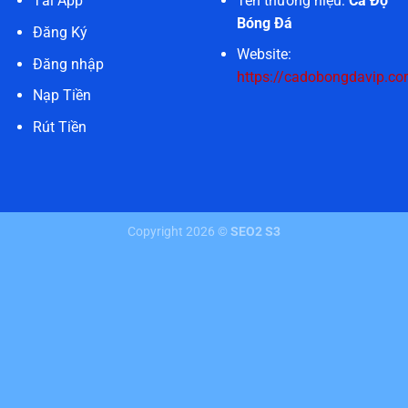
Tên thương hiệu:
Cá Độ
Tải App
Bóng Đá
Đăng Ký
Website:
Đăng nhập
https://cadobongdavip.co
Nạp Tiền
Rút Tiền
Copyright 2026 ©
SEO2 S3