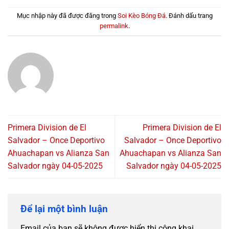
Mục nhập này đã được đăng trong
Soi Kèo Bóng Đá
. Đánh dấu trang
permalink
.
Primera Division de El
Primera Division de El
Salvador – Once Deportivo
Salvador – Once Deportivo
Ahuachapan vs Alianza San
Ahuachapan vs Alianza San
Salvador ngày 04-05-2025
Salvador ngày 04-05-2025
Để lại một bình luận
Email của bạn sẽ không được hiển thị công khai.