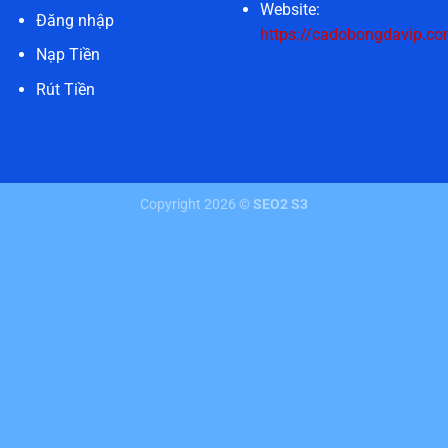
Website:
Đăng nhập
https://cadobongdavip.co
Nạp Tiền
Rút Tiền
Copyright 2026 ©
SEO2 S3