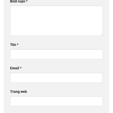
Bình luận
*
Tên
*
Email
*
Trang web