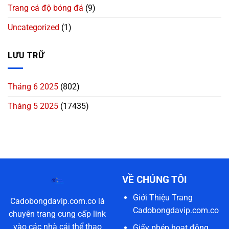
Trang cá độ bóng đá
(9)
Uncategorized
(1)
LƯU TRỮ
Tháng 6 2025
(802)
Tháng 5 2025
(17435)
VỀ CHÚNG TÔI
Giới Thiệu Trang
Cadobongdavip.com.co là
Cadobongdavip.com.co
chuyên trang cung cấp link
vào các nhà cái thể thao
Giấy phép hoạt động