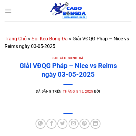
Chuyển
đến
nội
dung
Trang Chủ
»
Soi Kèo Bóng Đá
»
Giải VĐQG Pháp – Nice vs
Reims ngày 03-05-2025
SOI KÈO BÓNG ĐÁ
Giải VĐQG Pháp – Nice vs Reims
ngày 03-05-2025
ĐÃ ĐĂNG TRÊN
THÁNG 5 15, 2025
BỞI