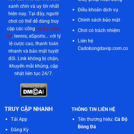
xanh chín và uy tín nhất
Điều khoản dịch vụ
hiện nay. Tại đây, người
Chính sách bảo mật
chơi có thể dễ dàng truy
cập các cổng
cá độ bóng
Chơi có trách nhiệm
đá
, tennis, eSports… với tỷ
Liên hệ
lệ cược cao, thanh toán
Cadobongdavip.com.co
nhanh và bảo mật tuyệt
đối. Link không bị chặn,
khuyến mãi khủng, cập
nhật liên tục 24/7.
TRUY CẬP NHANH
THÔNG TIN LIÊN HỆ
Tên thương hiệu:
Cá Độ
Tải App
Bóng Đá
Đăng Ký