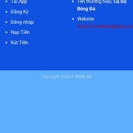
Tên thương hiệu:
Cá Độ
Tải App
Bóng Đá
Đăng Ký
Website:
Đăng nhập
https://cadobongdavip.co
Nạp Tiền
Rút Tiền
Copyright 2026 ©
SEO2 S3