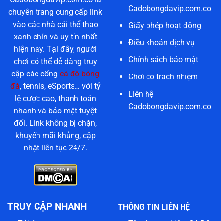
Cadobongdavip.com.co
chuyên trang cung cấp link
vào các nhà cái thể thao
Giấy phép hoạt động
xanh chín và uy tín nhất
Điều khoản dịch vụ
hiện nay. Tại đây, người
Chính sách bảo mật
chơi có thể dễ dàng truy
cập các cổng
cá độ bóng
Chơi có trách nhiệm
đá
, tennis, eSports… với tỷ
Liên hệ
lệ cược cao, thanh toán
Cadobongdavip.com.co
nhanh và bảo mật tuyệt
đối. Link không bị chặn,
khuyến mãi khủng, cập
nhật liên tục 24/7.
TRUY CẬP NHANH
THÔNG TIN LIÊN HỆ