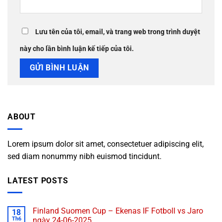
Lưu tên của tôi, email, và trang web trong trình duyệt
này cho lần bình luận kế tiếp của tôi.
ABOUT
Lorem ipsum dolor sit amet, consectetuer adipiscing elit,
sed diam nonummy nibh euismod tincidunt.
LATEST POSTS
Finland Suomen Cup – Ekenas IF Fotboll vs Jaro
18
Th6
ngày 24-06-2025