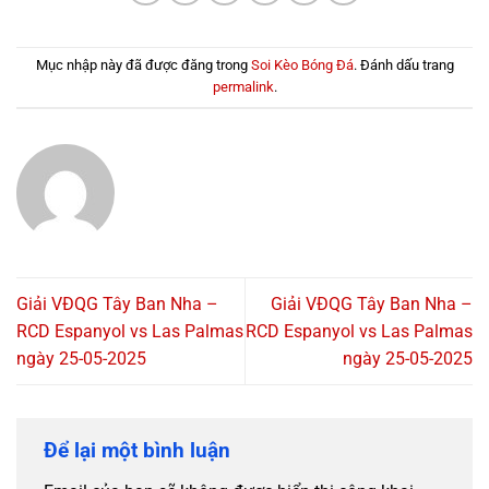
Mục nhập này đã được đăng trong
Soi Kèo Bóng Đá
. Đánh dấu trang
permalink
.
Giải VĐQG Tây Ban Nha –
Giải VĐQG Tây Ban Nha –
RCD Espanyol vs Las Palmas
RCD Espanyol vs Las Palmas
ngày 25-05-2025
ngày 25-05-2025
Để lại một bình luận