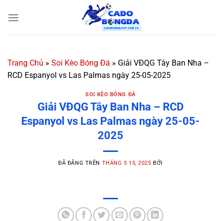
Chuyển
đến
nội
dung
Trang Chủ
»
Soi Kèo Bóng Đá
»
Giải VĐQG Tây Ban Nha –
RCD Espanyol vs Las Palmas ngày 25-05-2025
SOI KÈO BÓNG ĐÁ
Giải VĐQG Tây Ban Nha – RCD
Espanyol vs Las Palmas ngày 25-05-
2025
ĐÃ ĐĂNG TRÊN
THÁNG 5 15, 2025
BỞI