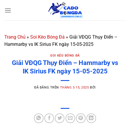
Chuyển
đến
nội
dung
Trang Chủ
»
Soi Kèo Bóng Đá
»
Giải VĐQG Thụy Điển –
Hammarby vs IK Sirius FK ngày 15-05-2025
SOI KÈO BÓNG ĐÁ
Giải VĐQG Thụy Điển – Hammarby vs
IK Sirius FK ngày 15-05-2025
ĐÃ ĐĂNG TRÊN
THÁNG 5 15, 2025
BỞI