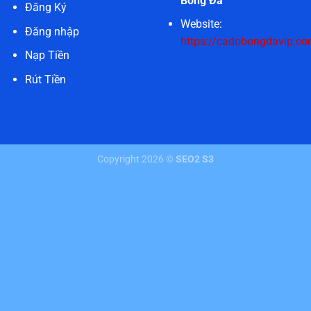
Bóng Đá
Đăng Ký
Website:
Đăng nhập
https://cadobongdavip.co
Nạp Tiền
Rút Tiền
Copyright 2026 ©
SEO2 S3