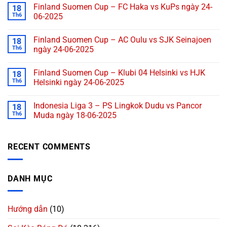
Finland Suomen Cup – FC Haka vs KuPs ngày 24-
18
Th6
06-2025
Finland Suomen Cup – AC Oulu vs SJK Seinajoen
18
Th6
ngày 24-06-2025
Finland Suomen Cup – Klubi 04 Helsinki vs HJK
18
Th6
Helsinki ngày 24-06-2025
Indonesia Liga 3 – PS Lingkok Dudu vs Pancor
18
Th6
Muda ngày 18-06-2025
RECENT COMMENTS
DANH MỤC
Hướng dẫn
(10)